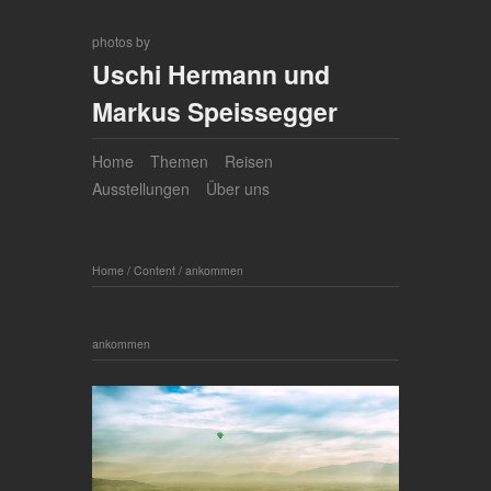
photos by
Uschi Hermann und
Markus Speissegger
Home
Themen
Reisen
Ausstellungen
Über uns
Home
/
Content
/
ankommen
ankommen