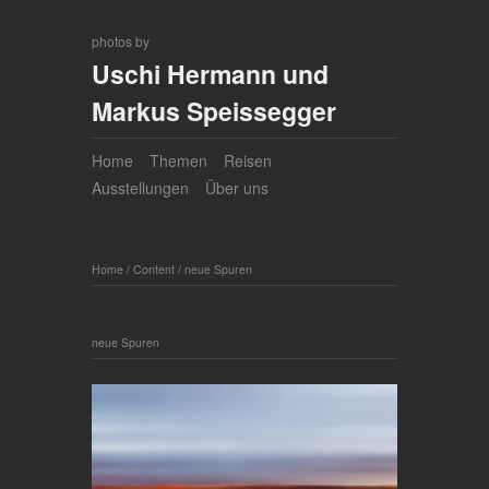
photos by
Uschi Hermann und
Markus Speissegger
Home
Themen
Reisen
Ausstellungen
Über uns
Home
/
Content
/
neue Spuren
neue Spuren